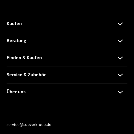
Finanzierung
Privatkunden
Finanzierung
Gewerbekunden
Kurzfristig
verfügbare
Angebote
V-Klasse
V-Klasse
Marco Polo
Limousinen
Der
elektrische
CLA mit EQ-
Technologie
Der neue