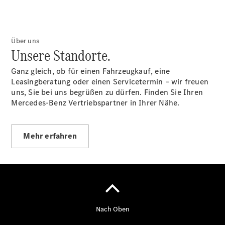
Übersicht
Über uns
140 Jahre
Unsere Standorte.
Innovation
Mercedes-
Ganz gleich, ob für einen Fahrzeugkauf, eine
Benz
Leasingberatung oder einen Servicetermin – wir freuen
Store
uns, Sie bei uns begrüßen zu dürfen. Finden Sie Ihren
Gebrauchtwagensuche
Mercedes-Benz Vertriebspartner in Ihrer Nähe.
Neuwagenangebote
Mehr erfahren
Leasing
Privatkunden
Leasing
Gewerbekunden