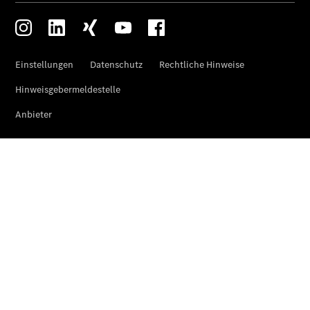
CLA
EQE
Limousine -
elektrisch
EQS
Limousine -
elektrisch
C-Klasse
Limousine
C-Klasse
Limousine -
elektrisch
E-Klasse
Limousine
S-Klasse
Limousine
S-Klasse
Lang
Mercedes-
Maybach S-
Klasse