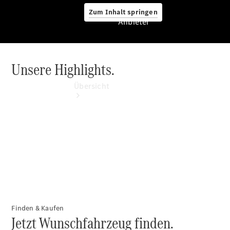
Zum Inhalt springen
Anbieter
Unsere Highlights.
Anbieter
Übersicht
Startseite
Ansprechpartner
finden
Beratung
Finden & Kaufen
vereinbaren
Jetzt Wunschfahrzeug finden.
Servicetermin