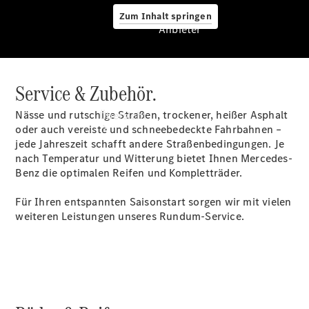
Zum Inhalt springen
Anbieter
Service & Zubehör.
Anbieter
Nässe und rutschige Straßen, trockener, heißer Asphalt
Übersicht
oder auch vereiste und schneebedeckte Fahrbahnen –
jede Jahreszeit schafft andere Straßenbedingungen. Je
nach Temperatur und Witterung bietet Ihnen Mercedes-
Benz die optimalen Reifen und Kompletträder.
Für Ihren entspannten Saisonstart sorgen wir mit vielen
weiteren Leistungen unseres Rundum-Service.
Startseite
Ansprechpartner
finden
Beratung
vereinbaren
Servicetermin