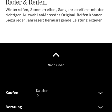
Räder & Reifen.
vereinbaren
Probefahrt
Winterreifen, Sommerreifen, Ganzjahresreifen– mit der
vereinbaren
richtigen Auswahl anMercedes Original-Reifen können
Konfigurator
Siezu jeder Jahreszeit herausragende Leistung erzielen.
Modellübersicht
Gebrauchtwagensuche
+49431
5967 0671
Kaufen