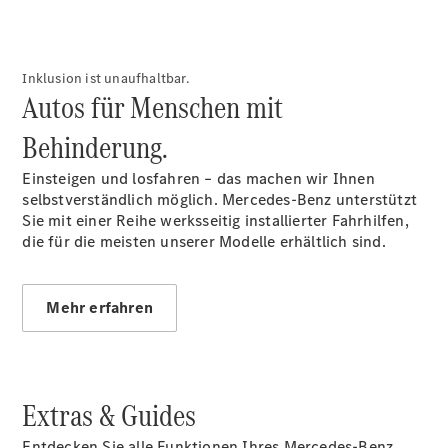
Übersicht
Inklusion ist unaufhaltbar.
Autos für Menschen mit
140 Jahre
Innovation
Behinderung.
Mercedes-
Benz
Einsteigen und losfahren – das machen wir Ihnen
Store
selbstverständlich möglich. Mercedes-Benz unterstützt
Gebrauchtwagensuche
Sie mit einer Reihe werksseitig installierter Fahrhilfen,
Neuwagenangebote
die für die meisten unserer Modelle erhältlich sind.
Mehr erfahren
Leasing
Privatkunden
Extras & Guides
Leasing
Gewerbekunden
Entdecken Sie alle Funktionen Ihres Mercedes-Benz