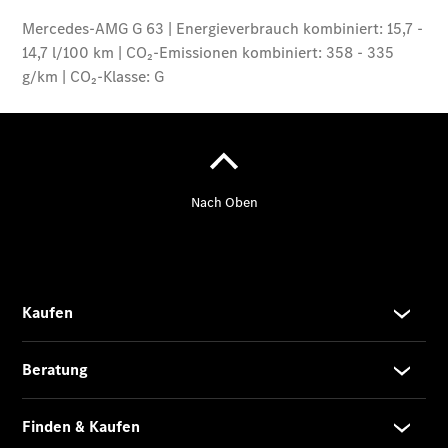
EQS SUV –
elektrisch
Der neue
GLB
Der neue
GLB –
elektrisch
Der neue
GLC SUV –
elektrisch
GLC SUV
GLC Coupé
GLE SUV
GLE Coupé
GLS
Mercedes-
Maybach
GLS
G-Klasse
T-Modelle
/ Kombis