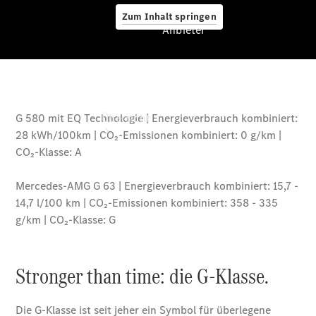
Zum Inhalt springen
Anbieter
Anbieter
Übersicht
Startseite
Ansprechpartner
finden
Beratung
vereinbaren
Servicetermin