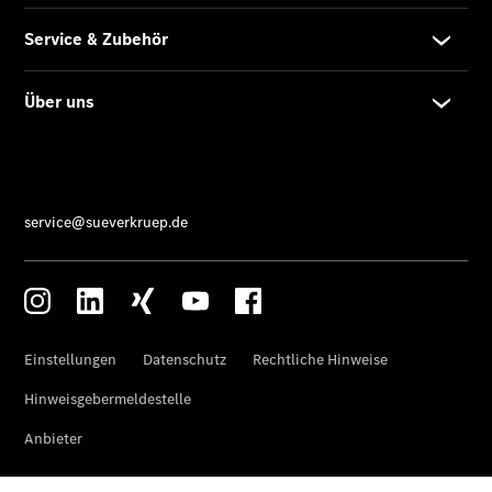
Der
brandneue
CLA
Shooting
Brake
Der
elektrische
CLA
Shooting
Brake
CLA
Shooting