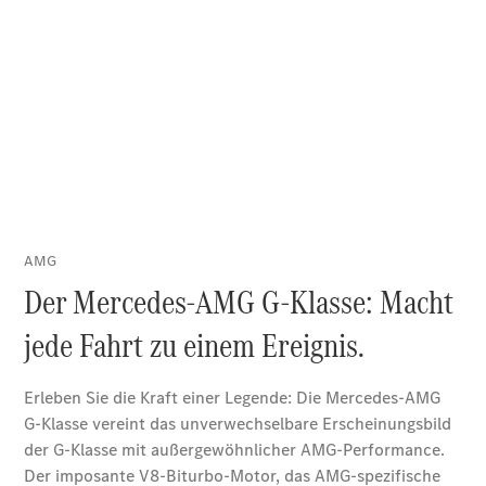
Finanzierung
Privatkunden
Finanzierung
Gewerbekunden
Kurzfristig
verfügbare
Angebote
V-Klasse
V-Klasse
Marco Polo
Limousinen
Der
elektrische
CLA mit EQ-
Technologie
Der neue