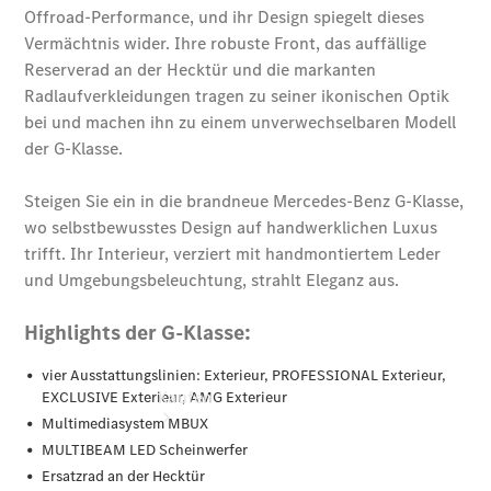
vereinbaren
Probefahrt
vereinbaren
Konfigurator
Modellübersicht
Gebrauchtwagensuche
+49431
5967 0671
Kaufen